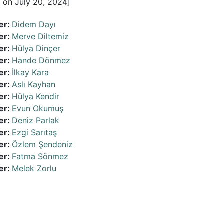
 on July 20, 2024]
er:
Didem Dayı
er:
Merve Diltemiz
er:
Hülya Dinçer
er:
Hande Dönmez
er:
İlkay Kara
er:
Aslı Kayhan
er:
Hülya Kendir
er:
Evun Okumuş
er:
Deniz Parlak
er:
Ezgi Sarıtaş
er:
Özlem Şendeniz
er:
Fatma Sönmez
er:
Melek Zorlu