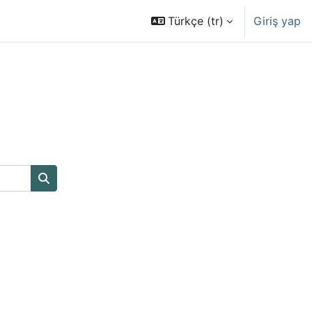
Türkçe ‎(tr)‎
Giriş yap
Kursları ara