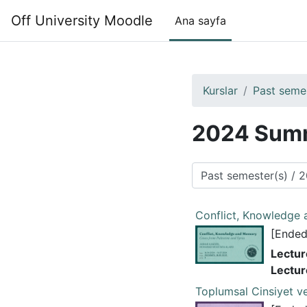
Ana içeriğe git
Off University Moodle
Ana sayfa
Kurslar
Past seme
2024 Sum
Kurs Kategorileri
Conflict, Knowledge
[Ended
Lectur
Lectur
Toplumsal Cinsiyet v