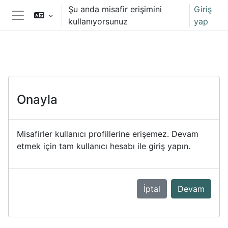
Ana içeriğe git
Şu anda misafir erişimini
Giriş
kullanıyorsunuz
yap
Yan panel
Onayla
Misafirler kullanıcı profillerine erişemez. Devam
etmek için tam kullanıcı hesabı ile giriş yapın.
İptal
Devam