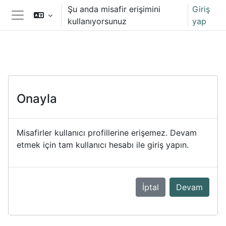
Ana içeriğe git
Şu anda misafir erişimini
Giriş
kullanıyorsunuz
yap
Yan panel
Onayla
Misafirler kullanıcı profillerine erişemez. Devam
etmek için tam kullanıcı hesabı ile giriş yapın.
İptal
Devam